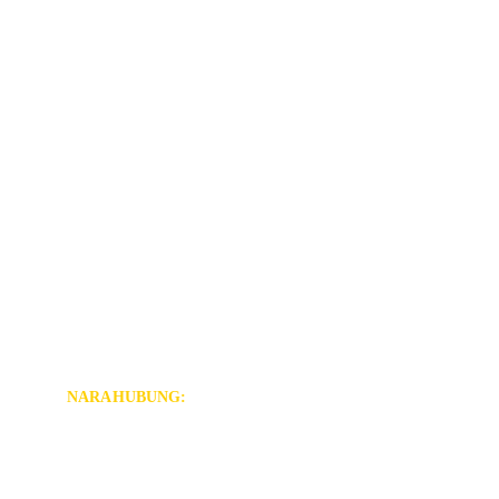
Ikuti kami pula di platform media sosial! biar 
nggak ketinggalan info-info menarik lainnya.
NARAHUBUNG:
Whatsapp: 0852-2991-9190
cvhakam2020@gmail.com